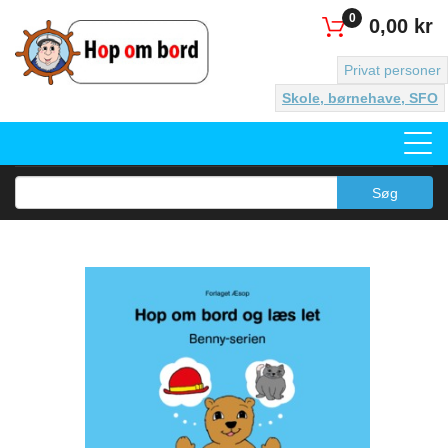
0
0,00 kr
Privat personer
Skole, børnehave, SFO
Søg