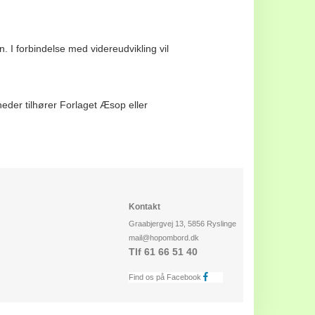
 I forbindelse med videreudvikling vil
eder tilhører Forlaget Æsop eller
Kontakt
Graabjergvej 13, 5856 Ryslinge
mail@hopombord.dk
Tlf 61 66 51 40
Find os på Facebook