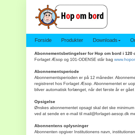
Forside
Produkter
Downloads
On
Abonnementsbetingelser for Hop om bord i 120 
Forlaget Æsop og 101-ODENSE står bag
www.hopom
Abonnementsperiode
Abonnementsperioden er på 12 måneder. Abonnementet t
registreret hos Forlaget Æsop. Abonnementet er uops
bliver automatisk forlænget, når det første år er 
Opsigelse
Ønskes abonnementet opsagt skal det ske minimum 1 m
ved at sende en e-mail til mail@forlaget-aesop.dk me
Abonnentens oplysninger
Abonnenten opgiver Institutionens navn, institutionsn