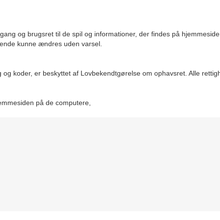
 og brugsret til de spil og informationer, der findes på hjemmesiden.
løbende kunne ændres uden varsel.
og koder, er beskyttet af Lovbekendtgørelse om ophavsret. Alle rettigh
a hjemmesiden på de computere,