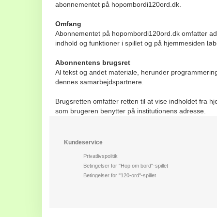
abonnementet på hopombordi120ord.dk.
Omfang
Abonnementet på hopombordi120ord.dk omfatter adgang
indhold og funktioner i spillet og på hjemmesiden 
Abonnentens brugsret
Al tekst og andet materiale, herunder programmering 
dennes samarbejdspartnere.
Brugsretten omfatter retten til at vise indholdet fr
som brugeren benytter på institutionens adresse.
Kundeservice
Privatlivspolitik
Betingelser for "Hop om bord"-spillet
Betingelser for "120-ord"-spillet