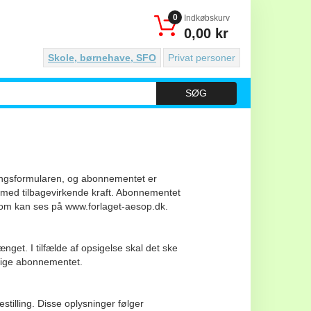
0
Indkøbskurv
0,00 kr
Skole, børnehave, SFO
Privat personer
SØG
llingsformularen, og abonnementet er
 med tilbagevirkende kraft. Abonnementet
som kan ses på www.forlaget-aesop.dk.
et. I tilfælde af opsigelse skal det ske
psige abonnementet.
stilling. Disse oplysninger følger