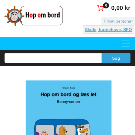
0
0,00 kr
Privat personer
Skole, børnehave, SFO
Søg