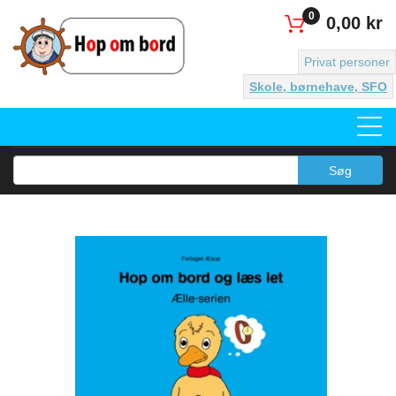
0
0,00 kr
Privat personer
Skole, børnehave, SFO
Søg