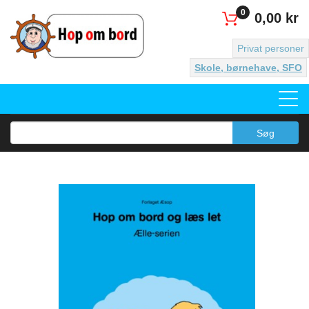
0
0,00 kr
Privat personer
Skole, børnehave, SFO
Søg