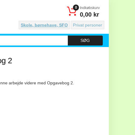
0
Indkøbskurv
0,00 kr
Skole, børnehave, SFO
Privat personer
SØG
og 2
unne arbejde videre med Opgavebog 2.