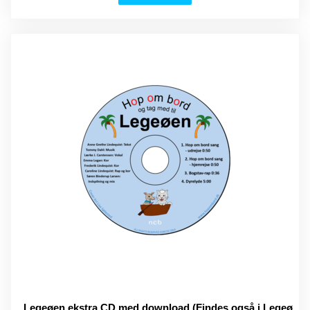
Legeøen ekstra CD med download (Findes også i Legeø